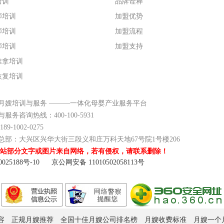
培训
品牌诠释
师培训
加盟优势
师培训
加盟流程
师培训
加盟支持
推拿培训
恢复培训
月嫂培训与服务 ———一体化母婴产业服务平台
服务咨询热线：400-100-5931
9-1002-0275
总部：
大兴区兴华大街三段义和庄万科天地67号院1号楼206
站部分文字或图片来自网络，若有侵权，请联系删除！
025188号-10
京公网安备 11010502058113号
容
正规月嫂推荐
全国十佳月嫂公司排名榜
月嫂收费标准
月嫂一个