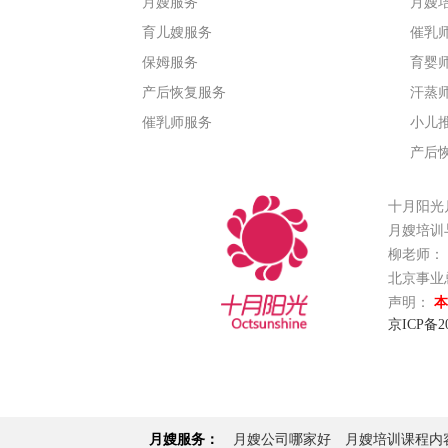
月嫂服务
月嫂
育儿嫂服务
催乳
保姆服务
育婴
产后恢复服务
汗蒸
催乳师服务
小儿
产后
十月阳光
月嫂培训与
柳老师： 18
北京事业
声明：
本
京ICP备20
月嫂服务：
月嫂公司哪家好
月嫂培训课程内