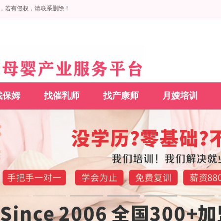
，若有侵权，请联系删除！
找保姆
找催乳师
找产康师
月嫂培训