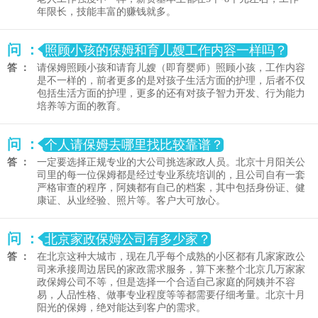
年限长，技能丰富的赚钱就多。
问 ：
照顾小孩的保姆和育儿嫂工作内容一样吗？
答 ：
请保姆照顾小孩和请育儿嫂（即育婴师）照顾小孩，工作内容
是不一样的，前者更多的是对孩子生活方面的护理，后者不仅
包括生活方面的护理，更多的还有对孩子智力开发、行为能力
培养等方面的教育。
问 ：
个人请保姆去哪里找比较靠谱？
答 ：
一定要选择正规专业的大公司挑选家政人员。北京十月阳关公
司里的每一位保姆都是经过专业系统培训的，且公司自有一套
严格审查的程序，阿姨都有自己的档案，其中包括身份证、健
康证、从业经验、照片等。客户大可放心。
问 ：
北京家政保姆公司有多少家？
答 ：
在北京这种大城市，现在几乎每个成熟的小区都有几家家政公
司来承接周边居民的家政需求服务，算下来整个北京几万家家
政保姆公司不等，但是选择一个合适自己家庭的阿姨并不容
易，人品性格、做事专业程度等等都需要仔细考量。北京十月
阳光的保姆，绝对能达到客户的需求。