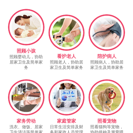
照顾小孩
看护老人
陪护病人
照顾婴幼儿，协助
居家卫生及简单家
照顾老人，协助居
照顾病人，协助居
务
家卫生及简单家务
家卫生及简单家务
家务劳动
家庭管家
照看宠物
洗衣、做饭、居家
日常生活安排及财
照看猫狗等宠物，
卫生清洁等简单家
务和家政人员管理
协助接种及遛弯喂