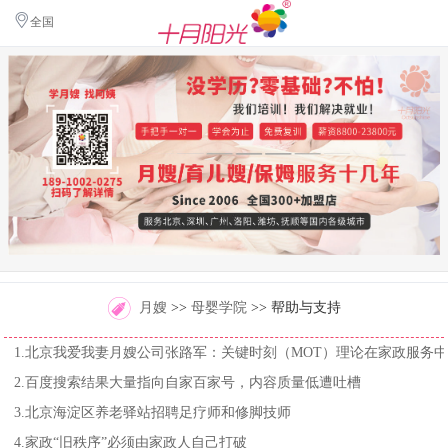
全国
月嫂
>>
母婴学院
>> 帮助与支持
1.北京我爱我妻月嫂公司张路军：关键时刻（MOT）理论在家政服务
的应用
2.百度搜索结果大量指向自家百家号，内容质量低遭吐槽
3.北京海淀区养老驿站招聘足疗师和修脚技师
4.家政“旧秩序”必须由家政人自己打破