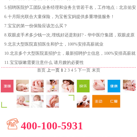
5.招聘医院护工团队业务经理和业务主管若干名，工作地点：北京佑安
医院
6.十月阳光联合大童保险，为宝爸宝妈提供多重增值服务！
7.宝宝的第一份保险应该怎么买？
8.双眼皮手术多少钱一次,埋线好还是割好? - 华中医疗集团，双眼皮原
价9800元现特价1680元
9.北京大型医院直招医生和护士，100%安排高薪就业
10.北京多个大型医院直招护士，最新招聘护士信息，100%安排高薪就
业
11.宝宝咳嗽需要注意什么 请月嫂的必要性
首页
上一页
1
2
3
4
5
下一页
末页
400-100-5931