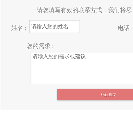
请您填写有效的联系方式，我们将尽
姓名 :
电话 :
您的需求 :