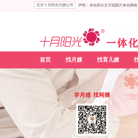
北京十月阳光月嫂公司
声明：本站部分文字或图片来自网络
首页
找月嫂
找育儿嫂