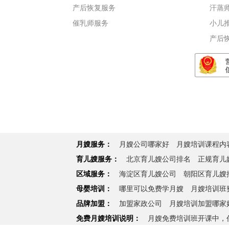
产后恢复服务
汗蒸
催乳师服务
小儿
产后
月嫂服务：
月嫂公司哪家好
月嫂培训课程内
月嫂家政服务中心
北京知名月嫂
育儿嫂服务：
北京育儿嫂公司排名
正规育儿
育儿嫂价格
请住家育儿嫂
育
区域服务：
海淀区育儿嫂公司
朝阳区育儿嫂
通州月嫂
天通苑育儿嫂公司
西
母婴培训：
哪里可以免费学月嫂
月嫂培训班
学月嫂多大年龄学最好
月嫂一天
品牌加盟：
加盟家政公司
月嫂培训加盟哪家
北京产后康复培训哪里专业
北京
免费月嫂培训说明：
月嫂免费培训班开课中，