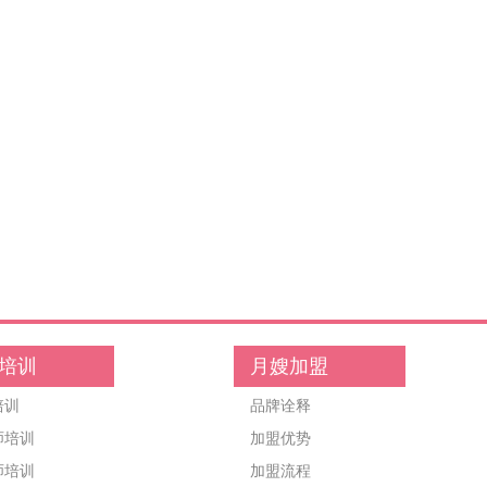
培训
月嫂加盟
培训
品牌诠释
师培训
加盟优势
师培训
加盟流程