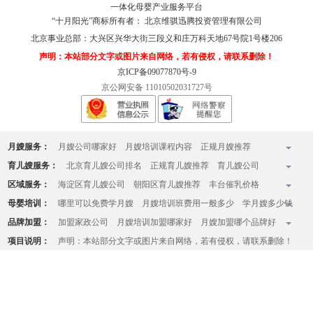
一体化母婴产业服务平台
“十月阳光”商标所有者： 北京维骐迅腾投资管理有限公司
北京事业总部：
大兴区兴华大街三段义和庄万科天地67号院1号楼206
声明：本站部分文字或图片来自网络，若有侵权，请联系删除！
京ICP备09077870号-9
京公网安备 11010502031727号
月嫂服务：
月嫂公司哪家好
月嫂培训课程内容
正规月嫂推荐
全国十佳月嫂公司排名榜
月嫂收费标准
月嫂一个月多少钱
育儿嫂服务：
北京育儿嫂公司排名
正规育儿嫂推荐
育儿嫂公司
月嫂的工作内容有哪些
月嫂家政服务中心
北京知名月嫂公司
哪家育儿嫂好
育儿嫂一般多少钱一个月
育婴师收费标准
区域服务：
海淀区育儿嫂公司
朝阳区育儿嫂推荐
丰台催乳价格
月嫂哪家好
育儿嫂价格一览表
育儿嫂工资
育儿嫂价格
请住家育儿嫂
昌平月嫂
大兴月嫂
房山催乳师哪家好
顺义催乳师上门
母婴培训：
哪里可以免费学月嫂
月嫂培训班费用一般多少
学月嫂多少钱
育儿嫂一天的工作内容
立水桥月嫂公司
大望路月嫂
通州月嫂
天通苑育儿嫂公司
月嫂培训哪家好
学月嫂在哪里学正规
品牌加盟：
加盟家政公司
月嫂培训加盟哪家好
月嫂加盟哪个品牌好
西三旗月嫂公司
亚运村月嫂
石景山月嫂中心
没有学历和文化能学月嫂么
学月嫂多大年龄学最好
月嫂公司如何加盟
月嫂加盟流程和条件
项目说明：
声明：本站部分文字或图片来自网络，若有侵权，请联系删除！
西红门附近月嫂
五道口月嫂
双井月嫂
回龙观月嫂
月嫂一天的工作流程
什么样的人适合做月嫂
开月嫂公司费用需要多少钱
望京月嫂
知名月嫂培训中心
月嫂培训中心排行榜
月嫂培训机构在哪里可以报名
北京产后康复培训哪里专业
北京月嫂培训班有哪些
月嫂培训班费用