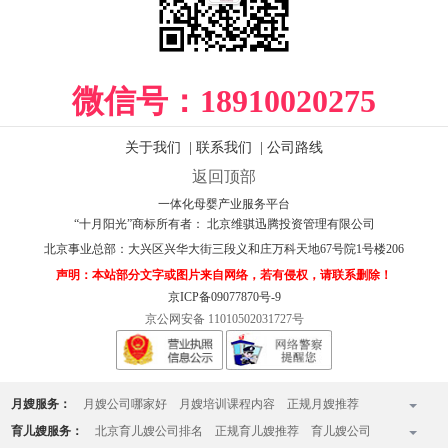
微信号：
18910020275
关于我们
|
联系我们
|
公司路线
返回顶部
一体化母婴产业服务平台
“十月阳光”商标所有者： 北京维骐迅腾投资管理有限公司
北京事业总部：
大兴区兴华大街三段义和庄万科天地67号院1号楼206
声明：本站部分文字或图片来自网络，若有侵权，请联系删除！
京ICP备09077870号-9
京公网安备 11010502031727号
月嫂服务：
月嫂公司哪家好
月嫂培训课程内容
正规月嫂推荐
全国十佳月嫂公司排名榜
月嫂收费标准
月嫂一个月多少钱
育儿嫂服务：
北京育儿嫂公司排名
正规育儿嫂推荐
育儿嫂公司