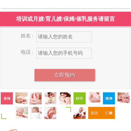
培训或月嫂/育儿嫂/保姆/催乳服务请留言
姓名 :
电话 :