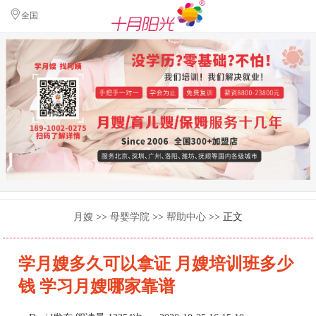
全国
月嫂
>>
母婴学院
>>
帮助中心
>> 正文
学月嫂多久可以拿证 月嫂培训班多少
钱 学习月嫂哪家靠谱