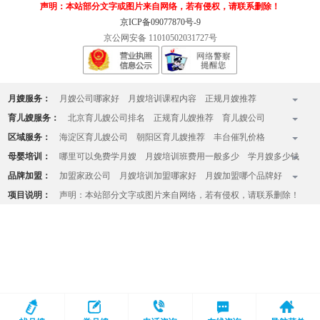
声明：本站部分文字或图片来自网络，若有侵权，请联系删除！
京ICP备09077870号-9
京公网安备 11010502031727号
月嫂服务：
月嫂公司哪家好
月嫂培训课程内容
正规月嫂推荐
全国十佳月嫂公司排名榜
月嫂收费标准
月嫂一个月多少钱
育儿嫂服务：
北京育儿嫂公司排名
正规育儿嫂推荐
育儿嫂公司
月嫂的工作内容有哪些
月嫂家政服务中心
北京知名月嫂公司
哪家育儿嫂好
育儿嫂一般多少钱一个月
育婴师收费标准
区域服务：
海淀区育儿嫂公司
朝阳区育儿嫂推荐
丰台催乳价格
月嫂哪家好
育儿嫂价格一览表
育儿嫂工资
育儿嫂价格
请住家育儿嫂
昌平月嫂
大兴月嫂
房山催乳师哪家好
顺义催乳师上门
母婴培训：
哪里可以免费学月嫂
月嫂培训班费用一般多少
学月嫂多少钱
育儿嫂一天的工作内容
立水桥月嫂公司
大望路月嫂
通州月嫂
天通苑育儿嫂公司
月嫂培训哪家好
学月嫂在哪里学正规
品牌加盟：
加盟家政公司
月嫂培训加盟哪家好
月嫂加盟哪个品牌好
西三旗月嫂公司
亚运村月嫂
石景山月嫂中心
没有学历和文化能学月嫂么
学月嫂多大年龄学最好
月嫂公司如何加盟
月嫂加盟流程和条件
项目说明：
声明：本站部分文字或图片来自网络，若有侵权，请联系删除！
西红门附近月嫂
五道口月嫂
双井月嫂
回龙观月嫂
月嫂一天的工作流程
什么样的人适合做月嫂
开月嫂公司费用需要多少钱
望京月嫂
知名月嫂培训中心
月嫂培训中心排行榜
月嫂培训机构在哪里可以报名
北京产后康复培训哪里专业
北京月嫂培训班有哪些
月嫂培训班费用