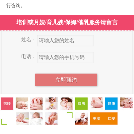
行咨询。
培训或月嫂/育儿嫂/保姆/催乳服务请留言
姓名 :
电话 :