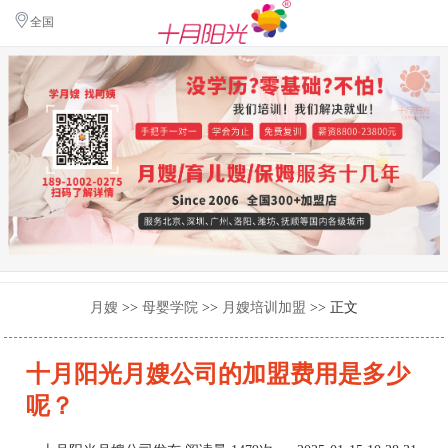
全国
月嫂
>>
母婴学院
>>
月嫂培训加盟
>> 正文
十月阳光月嫂公司的加盟费用是多少
呢？