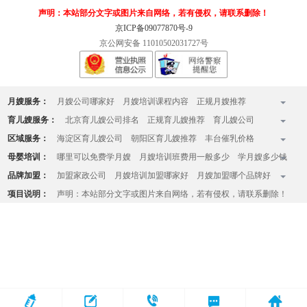
声明：本站部分文字或图片来自网络，若有侵权，请联系删除！
京ICP备09077870号-9
京公网安备 11010502031727号
月嫂服务：
月嫂公司哪家好
月嫂培训课程内容
正规月嫂推荐
全国十佳月嫂公司排名榜
月嫂收费标准
月嫂一个月多少钱
育儿嫂服务：
北京育儿嫂公司排名
正规育儿嫂推荐
育儿嫂公司
月嫂的工作内容有哪些
月嫂家政服务中心
北京知名月嫂公司
哪家育儿嫂好
育儿嫂一般多少钱一个月
育婴师收费标准
区域服务：
海淀区育儿嫂公司
朝阳区育儿嫂推荐
丰台催乳价格
月嫂哪家好
育儿嫂价格一览表
育儿嫂工资
育儿嫂价格
请住家育儿嫂
昌平月嫂
大兴月嫂
房山催乳师哪家好
顺义催乳师上门
母婴培训：
哪里可以免费学月嫂
月嫂培训班费用一般多少
学月嫂多少钱
育儿嫂一天的工作内容
立水桥月嫂公司
大望路月嫂
通州月嫂
天通苑育儿嫂公司
月嫂培训哪家好
学月嫂在哪里学正规
品牌加盟：
加盟家政公司
月嫂培训加盟哪家好
月嫂加盟哪个品牌好
西三旗月嫂公司
亚运村月嫂
石景山月嫂中心
没有学历和文化能学月嫂么
学月嫂多大年龄学最好
月嫂公司如何加盟
月嫂加盟流程和条件
项目说明：
声明：本站部分文字或图片来自网络，若有侵权，请联系删除！
西红门附近月嫂
五道口月嫂
双井月嫂
回龙观月嫂
月嫂一天的工作流程
什么样的人适合做月嫂
开月嫂公司费用需要多少钱
望京月嫂
知名月嫂培训中心
月嫂培训中心排行榜
月嫂培训机构在哪里可以报名
北京产后康复培训哪里专业
北京月嫂培训班有哪些
月嫂培训班费用