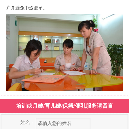
户并避免中途退单。
培训或月嫂/育儿嫂/保姆/催乳服务请留言
姓名 :