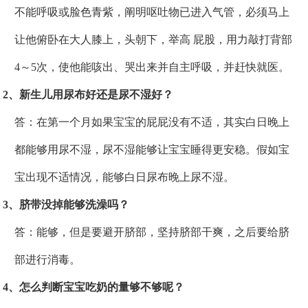
不能呼吸或脸色青紫，阐明呕吐物已进入气管，必须马上
让他俯卧在大人膝上，头朝下，举高 屁股，用力敲打背部
4～5次，使他能咳出、哭出来并自主呼吸，并赶快就医。
2、新生儿用尿布好还是尿不湿好？
答：在第一个月如果宝宝的屁屁没有不适，其实白日晚上
都能够用尿不湿，尿不湿能够让宝宝睡得更安稳。假如宝
宝出现不适情况，能够白日尿布晚上尿不湿。
3、脐带没掉能够洗澡吗？
答：能够，但是要避开脐部，坚持脐部干爽，之后要给脐
部进行消毒。
4、怎么判断宝宝吃奶的量够不够呢？