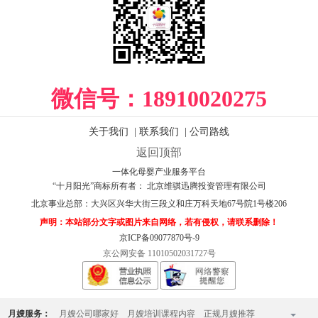
微信号：
18910020275
关于我们
|
联系我们
|
公司路线
返回顶部
一体化母婴产业服务平台
“十月阳光”商标所有者： 北京维骐迅腾投资管理有限公司
北京事业总部：
大兴区兴华大街三段义和庄万科天地67号院1号楼206
声明：本站部分文字或图片来自网络，若有侵权，请联系删除！
京ICP备09077870号-9
京公网安备 11010502031727号
月嫂服务：
月嫂公司哪家好
月嫂培训课程内容
正规月嫂推荐