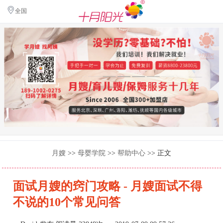
全国
月嫂
>>
母婴学院
>>
帮助中心
>> 正文
面试月嫂的窍门攻略 - 月嫂面试不得
不说的10个常见问答