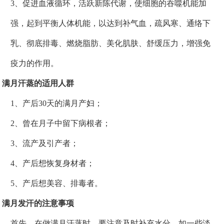
3、促进血液循环，活跃新陈代谢，使细胞的吞噬机能加
强，起到平衡人体机能，以达到补气血，疏风寒、通络下
乳、彻底排毒、燃烧脂肪、美化肌肤、舒缓压力，增强免
疫力的作用。
满月汗蒸的适用
人群
1、产后30天的满月产妇；
2、曾在月子中留下病根者；
3、流产及引产者；
4、产后想恢复身材者；
5、产后想美容、排毒者。
满月发汗的注意事项
首先，在做满月汗蒸时，要注意及时补充水分，如一些淡