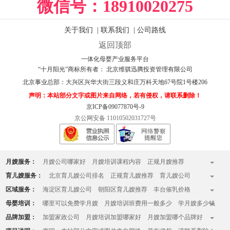
微信号：
18910020275
关于我们
|
联系我们
|
公司路线
返回顶部
一体化母婴产业服务平台
“十月阳光”商标所有者： 北京维骐迅腾投资管理有限公司
北京事业总部：
大兴区兴华大街三段义和庄万科天地67号院1号楼206
声明：本站部分文字或图片来自网络，若有侵权，请联系删除！
京ICP备09077870号-9
京公网安备 11010502031727号
月嫂服务：
月嫂公司哪家好
月嫂培训课程内容
正规月嫂推荐
全国十佳月嫂公司排名榜
月嫂收费标准
月嫂一个月多少钱
育儿嫂服务：
北京育儿嫂公司排名
正规育儿嫂推荐
育儿嫂公司
月嫂的工作内容有哪些
月嫂家政服务中心
北京知名月嫂公司
哪家育儿嫂好
育儿嫂一般多少钱一个月
育婴师收费标准
区域服务：
海淀区育儿嫂公司
朝阳区育儿嫂推荐
丰台催乳价格
月嫂哪家好
育儿嫂价格一览表
育儿嫂工资
育儿嫂价格
请住家育儿嫂
昌平月嫂
大兴月嫂
房山催乳师哪家好
顺义催乳师上门
母婴培训：
哪里可以免费学月嫂
月嫂培训班费用一般多少
学月嫂多少钱
育儿嫂一天的工作内容
立水桥月嫂公司
大望路月嫂
通州月嫂
天通苑育儿嫂公司
月嫂培训哪家好
学月嫂在哪里学正规
品牌加盟：
加盟家政公司
月嫂培训加盟哪家好
月嫂加盟哪个品牌好
西三旗月嫂公司
亚运村月嫂
石景山月嫂中心
没有学历和文化能学月嫂么
学月嫂多大年龄学最好