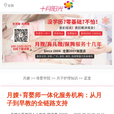
全国
月嫂
>>
母婴学院
>>
月子护理知识
>> 正文
月嫂+育婴师一体化服务机构：从月
子到早教的全链路支持