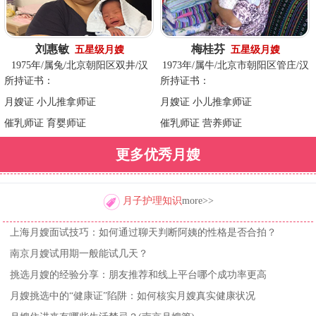
刘惠敏
梅桂芬
五星级月嫂
五星级月嫂
1975年/属兔/北京朝阳区双井/汉
1973年/属牛/北京市朝阳区管庄/汉
所持证书：
所持证书：
月嫂证 小儿推拿师证
月嫂证 小儿推拿师证
催乳师证 育婴师证
催乳师证 营养师证
更多优秀月嫂
月子护理知识
more>>
上海月嫂面试技巧：如何通过聊天判断阿姨的性格是否合拍？
南京月嫂试用期一般能试几天？
挑选月嫂的经验分享：朋友推荐和线上平台哪个成功率更高
月嫂挑选中的“健康证”陷阱：如何核实月嫂真实健康状况