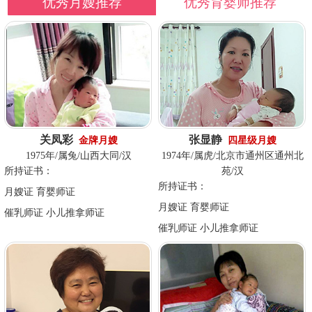
优秀月嫂推荐
优秀育婴师推荐
关凤彩
张显静
金牌月嫂
四星级月嫂
1975年/属兔/山西大同/汉
1974年/属虎/北京市通州区通州北
所持证书：
苑/汉
所持证书：
月嫂证 育婴师证
月嫂证 育婴师证
催乳师证 小儿推拿师证
催乳师证 小儿推拿师证