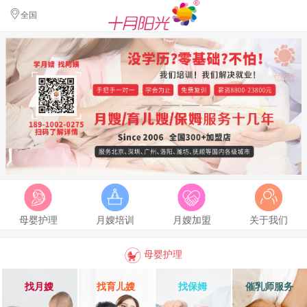
全国
母婴护理
月嫂培训
月嫂加盟
关于我们
母婴护理
找月嫂
找育儿嫂
找保姆
催乳师服务