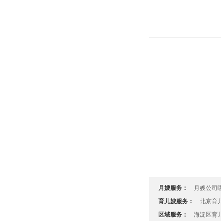
月嫂服务：
月嫂公司
月嫂的工
育儿嫂服务：
北京育
育儿嫂
区域服务：
海淀区育