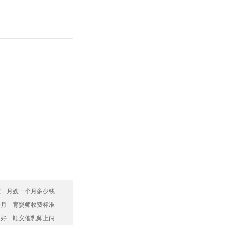
准
月嫂一个月多少钱
个月
育婴师收费标准
家好
顺义催乳师上门