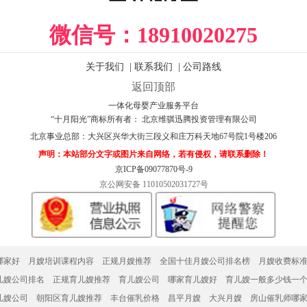
微信号：
18910020275
关于我们
|
联系我们
|
公司路线
返回顶部
一体化母婴产业服务平台
“十月阳光”商标所有者： 北京维骐迅腾投资管理有限公司
北京事业总部：
大兴区兴华大街三段义和庄万科天地67号院1号楼206
声明：本站部分文字或图片来自网络，若有侵权，请联系删除！
京ICP备09077870号-9
京公网安备 11010502031727号
哪家好
月嫂培训课程内容
正规月嫂推荐
全国十佳月嫂公司排名榜
月嫂收费标
作内容有哪些
月嫂家政服务中心
北京知名月嫂公司
月嫂哪家好
儿嫂公司排名
正规育儿嫂推荐
育儿嫂公司
哪家育儿嫂好
育儿嫂一般多少钱一
价格一览表
育儿嫂工资
育儿嫂价格
请住家育儿嫂
育儿嫂一天的工作内容
儿嫂公司
朝阳区育儿嫂推荐
丰台催乳价格
昌平月嫂
大兴月嫂
房山催乳师哪