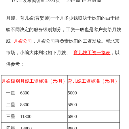
David-发布
阅读量 23831次 2019-08-19 09:49:48
月嫂、育儿嫂(育婴师)一个月多少钱取决于她们的由于经
验不同决定的服务级别划分，工资一般也是客户交给月嫂
或
月嫂公司
，月嫂公司再负责她们的工资发放。就北京
市场，小编大体列出如下月嫂、
育儿嫂工资一览表
，以
供参考：
月嫂级别
月嫂工资标准（元/月）
育儿嫂工资标准（元/月）
一星
6800
5000
二星
8800
58
00
三星
11800
6800
四星
13800
8800