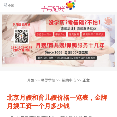
全国
月嫂
>>
母婴学院
>>
帮助中心
>> 正文
北京月嫂和育儿嫂价格一览表，金牌
月嫂工资一个月多少钱