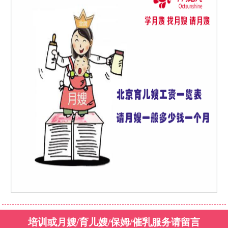
培训或月嫂/育儿嫂/保姆/催乳服务请留言