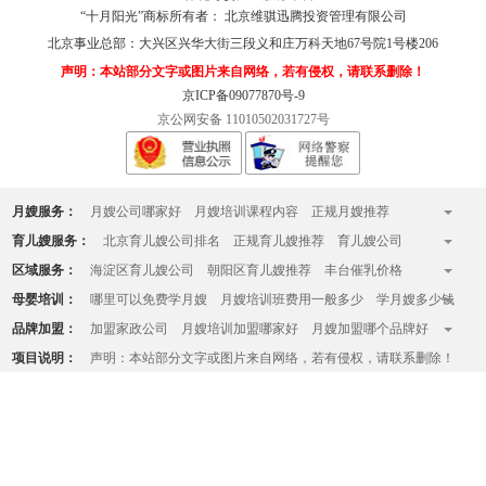
“十月阳光”商标所有者： 北京维骐迅腾投资管理有限公司
北京事业总部：
大兴区兴华大街三段义和庄万科天地67号院1号楼206
声明：本站部分文字或图片来自网络，若有侵权，请联系删除！
京ICP备09077870号-9
京公网安备 11010502031727号
月嫂服务：
月嫂公司哪家好
月嫂培训课程内容
正规月嫂推荐
全国十佳月嫂公司排名榜
月嫂收费标准
月嫂一个月多少钱
育儿嫂服务：
北京育儿嫂公司排名
正规育儿嫂推荐
育儿嫂公司
月嫂的工作内容有哪些
月嫂家政服务中心
北京知名月嫂公司
哪家育儿嫂好
育儿嫂一般多少钱一个月
育婴师收费标准
区域服务：
海淀区育儿嫂公司
朝阳区育儿嫂推荐
丰台催乳价格
月嫂哪家好
育儿嫂价格一览表
育儿嫂工资
育儿嫂价格
请住家育儿嫂
昌平月嫂
大兴月嫂
房山催乳师哪家好
顺义催乳师上门
母婴培训：
哪里可以免费学月嫂
月嫂培训班费用一般多少
学月嫂多少钱
育儿嫂一天的工作内容
立水桥月嫂公司
大望路月嫂
通州月嫂
天通苑育儿嫂公司
月嫂培训哪家好
学月嫂在哪里学正规
品牌加盟：
加盟家政公司
月嫂培训加盟哪家好
月嫂加盟哪个品牌好
西三旗月嫂公司
亚运村月嫂
石景山月嫂中心
没有学历和文化能学月嫂么
学月嫂多大年龄学最好
月嫂公司如何加盟
月嫂加盟流程和条件
项目说明：
声明：本站部分文字或图片来自网络，若有侵权，请联系删除！
西红门附近月嫂
五道口月嫂
双井月嫂
回龙观月嫂
月嫂一天的工作流程
什么样的人适合做月嫂
开月嫂公司费用需要多少钱
望京月嫂
知名月嫂培训中心
月嫂培训中心排行榜
月嫂培训机构在哪里可以报名
北京产后康复培训哪里专业
北京月嫂培训班有哪些
月嫂培训班费用