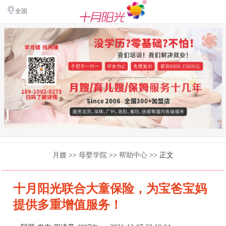
全国
月嫂
>>
母婴学院
>>
帮助中心
>> 正文
十月阳光联合大童保险，为宝爸宝妈
提供多重增值服务！