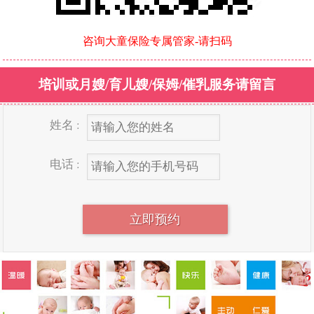
咨询大童保险专属管家
-
请扫码
培训或月嫂/育儿嫂/保姆/催乳服务请留言
姓名 :
电话 :